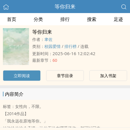
等你归来
首页
分类
排行
搜索
足迹
等你归来
作者：
聿佐
类别：
校园爱情
/
排行榜
/
连载
2025-06-16 12:02:42
更新时间：
最新章节：
60
立即阅读
章节目录
加入书架
内容简介
标签：女性向，不限。
【2014作品】
「我永远在原地等你。」
她许给他这个承诺，让他无论在哪受了伤，都可以回来。