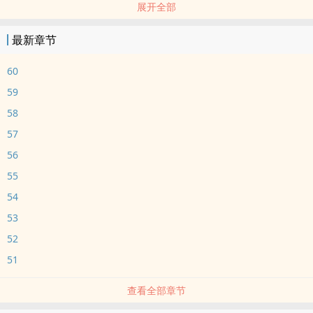
展开全部
但当她受了伤，却没让他知道。
当他们最后消失在彼此的生命里，却又不自觉等待。
最新章节
明知道总有一个人，这辈子不会再回来。
-
60
Design：liuliu
59
BGM：宋冬野 - 关忆北
58
57
56
55
54
53
52
51
查看全部章节