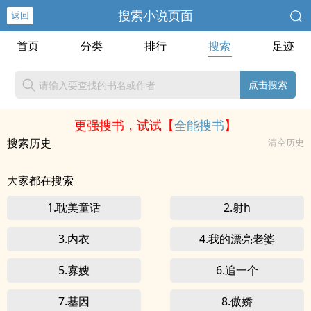
搜索小说页面
返回
首页
分类
排行
搜索
足迹
点击搜索
更强搜书，试试【
全能搜书
】
搜索历史
清空历史
大家都在搜索
1.耽美童话
2.射h
3.内衣
4.我的漂亮老婆
5.寡嫂
6.追一个
7.基因
8.傲娇