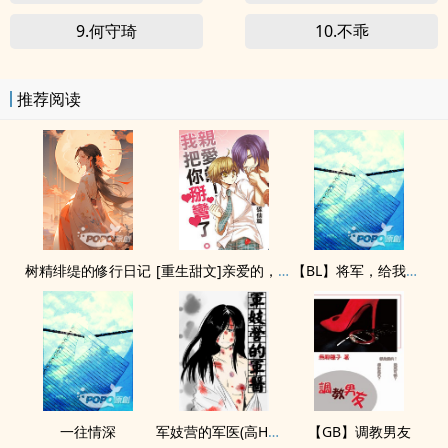
9.何守琦
10.不乖
推荐阅读
树精绯缇的修行日记
[重生甜文]亲爱的，我把你掰弯了
【BL】将军，给我生孩子(H)
一往情深
军妓营的军医(‍‌‎高‍‌H‍‎‍、NP、篇篇附插图)
【GB】‍调‍‌教‎‍男友