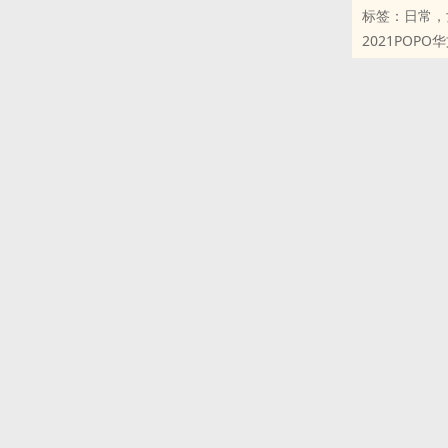
标签：日常，
「什么？」
2021POP
白旻严将一条
────────
「妳忘了──
充实生活是她
────────
她以为会这么
用年轻时打拼
猝不及防，那
「嗨，我是你
「嗨，我把鱼
「虾？」