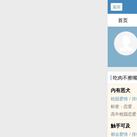
返回
首页
吃肉不擦
内有恶犬
校园爱情
/
排
标签：恋爱，
高中校园恋爱
明明学科样样
触手可及
更别说，我的
都会爱情
/
排
「景巧宣！妳