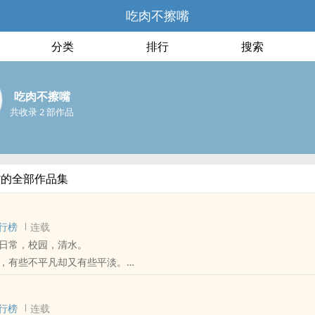
吃肉不擦嘴
分类
排行
搜索
吃肉不擦嘴
共收录 2 部作品
嘴的全部作品集
行榜
连载
日常，校园，清水。
，有些不平凡却又有些平淡。
满分，唯独恋爱我真的没有办法。
对手是一只披着忠犬皮的大灰狼。
行榜
连载
东西忘了拿！」