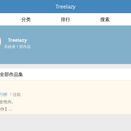
Treelazy
分类
排行
搜索
Treelazy
共收录 1 部作品
y的全部作品集
行榜
连载
女性向。
创作】
的人。
个傻子，她也不会承认。
寂凛制作，图源自pngtree。