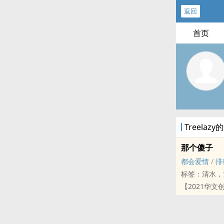
返回
首页
Treelaz
那个傻子
都会爱情
/
排
标签：清水，
【2021华文
余笙那么骄傲
就算喜欢上那
│书封│感谢由