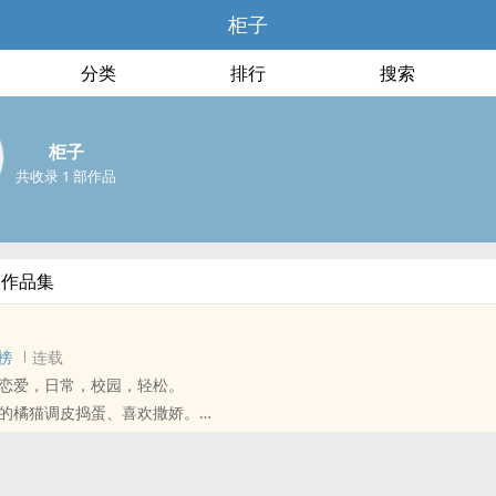
柜子
分类
排行
搜索
柜子
共收录 1 部作品
部作品集
榜
连载
恋爱，日常，校园，轻松。
的橘猫调皮捣蛋、喜欢撒娇。
后的橘猫逐渐成熟稳重，情感转而内敛，不变的是，越来越喜欢在熟悉的
前装可爱。
的是，橘猫也会离家出走。