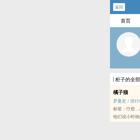
返回
首页
柜子的全
橘子猫
罗曼史
/
排行
标签：疗愈，
他们说小时候
他们也说长大
也总在他们面
但是他们没说