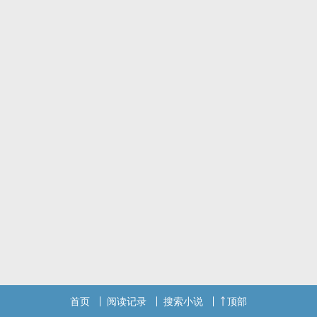
这是一个意外事故产生的恋情
首页
阅读记录
搜索小说
顶部