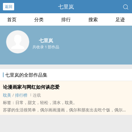
七里岚
返回
首页
分类
排行
搜索
足迹
七里岚
共收录 1 部作品
七里岚的全部作品集
论漫画家与网红如何谈恋爱
‌耽‌‌美‍‎‌
/
排行榜
连载
标签：日常，甜文，轻松，清水，‌耽‌‌美‍‎‌。
苏谬的生活很简单，偶尔画画漫画，偶尔和朋友出去吃个饭，偶尔逛
逛街......但是为什么他这个普通路人甲居然会和堪比明星的网红相
遇？而且初次见面地点还在他的更衣室？ 这是天时地利人和谈恋爱的
时机到了？