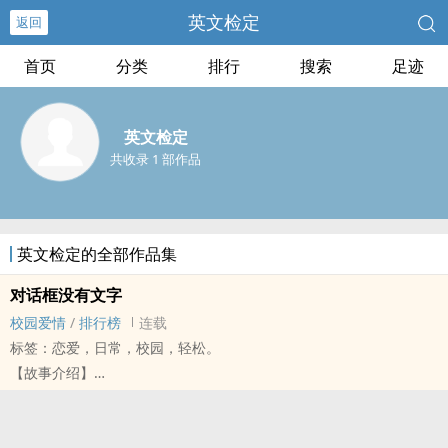
英文检定
返回
首页
分类
排行
搜索
足迹
英文检定
共收录 1 部作品
英文检定的全部作品集
对话框没有文字
校园爱情
/
排行榜
连载
标签：恋爱，日常，校园，轻松。
【故事介绍】
一个总是有点悲伤的男孩，
和一个总是厌世的女孩相遇的故事，
是否能负负得正，