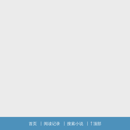
这是我在这个网站第一篇连载的小说，会很短，最多二十章便完。是
以前偶然的一个念头，发展成的，围绕一个与世隔绝的村庄。
(´･_･`) 我心之所往，也许就是那个世外桃源，未受污染的世界。
书封为莫莫制，图片取自网路，侵权即撤
IG: okeubxlms
首页
阅读记录
搜索小说
顶部