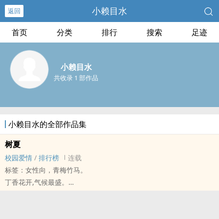
小赖目水
返回
首页
分类
排行
搜索
足迹
小赖目水
共收录 1 部作品
小赖目水的全部作品集
树夏
校园爱情
/
排行榜
连载
标签：女性向，青梅竹马。
丁香花开,气候最盛。
丁香花谢,夏日完结。
{修文完成重新连载中}
二零一九年十一月完结