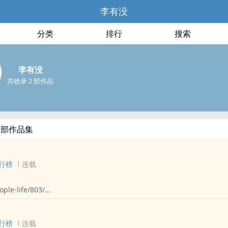
李有没
分类
排行
搜索
李有没
共收录 2 部作品
全部作品集
行榜
连载
ple-life/803/
写实（428）
了、年老了，再度回到了久别的家乡、也再度见到了久别的他
行榜
连载