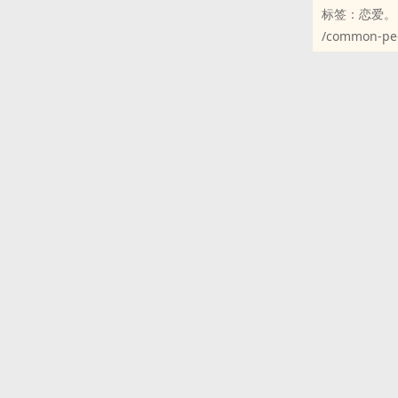
标签：恋爱。
/common-peo
台湾居民生活
一个高中女学