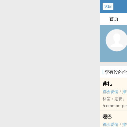
返回
首页
李有没的
葬礼
都会爱情
/
排
标签：恋爱。
/common-peo
台湾居民生活
哑巴
女高中生长大
都会爱情
/
排