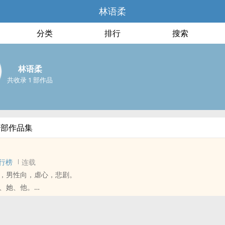
林语柔
分类
排行
搜索
林语柔
共收录 1 部作品
全部作品集
行榜
连载
，男性向，虐心，悲剧。
、她、他。
于璀璨、关于遗憾。