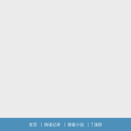
每次收30
因为是第一次在这里写作
所以如果觉得这样太贵的话留言跟我说，我会再调整~
首页
阅读记录
搜索小说
顶部