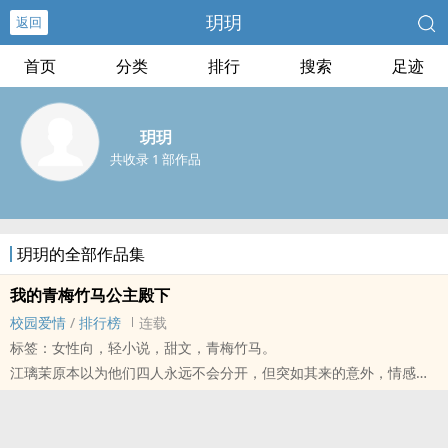
玥玥
返回
首页
分类
排行
搜索
足迹
玥玥
共收录 1 部作品
玥玥的全部作品集
我的青梅竹马公主殿下
校园爱情
/
排行榜
连载
标签：女性向，轻小说，甜文，青梅竹马。
江璃茉原本以为他们四人永远不会分开，但突如其来的意外，情感的
纠葛，让原本的四人只剩下她最信任的鹿千颀。他们相爱，父王也支
持，应该，没有不能在一起的理由吧?
我每五章会收一次popo币