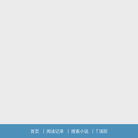
留在光阴的夹缝间，男身女魂、女体男心，他们还在这里。
如果性别是一条长河，今年年底，陌生的他终究回来，逼得女孩松手
卷入狂澜。男孩以为自己是以一捞百吧摆渡手，却被对方失控的船坚
砲利轰进了河里，用人生跑马灯那样短暂的时光思考起原本一辈子不
需要思考的问题。
如果这是爱情，那我们不应该溺水。如果这是儿戏，我们应该可以再
多跨几条船。
首页
阅读记录
搜索小说
顶部