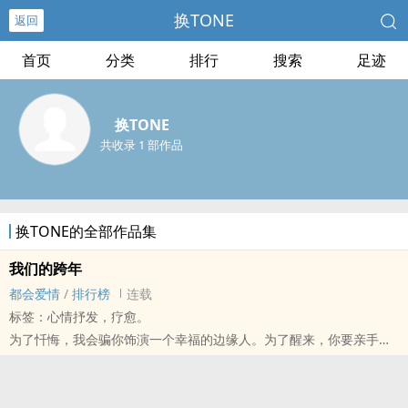
换TONE
返回
首页
分类
排行
搜索
足迹
换TONE
共收录 1 部作品
换TONE的全部作品集
我们的跨年
都会爱情
/
排行榜
连载
标签：心情抒发，疗愈。
为了忏悔，我会骗你饰演一个幸福的边缘人。为了醒来，你要亲手洗
去铅华，找回自己是谁。
不是谁都跨得过岁月，很多人早已停下脚步，不敢置信地看着自己身
体叛逃而去，到了未来。日升日落，人来人往，轻而易举，他们还停