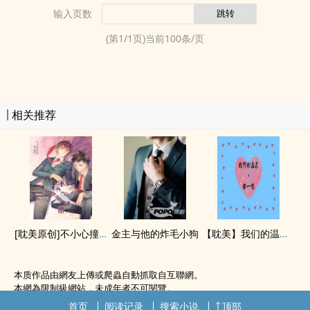
输入页数
(第
1
/
1
页)当前
100
条/页
相关推荐
[‍‌‎耽‍‌‍美‎‌‌原创]不小心撞见的秘密
金主与他的炸毛小狗
【‍‌‎耽‍‌‍美‎‌‌】我们的温柔，都一样【ABO】
本质作品由網友上傳或爬蟲自動抓取自互聯網。
本網為限制級網站，未成年者不可閱覽。
如無意中侵犯了您的權利，敬請聯系我們。
首页
阅读记录
搜索小说
顶部