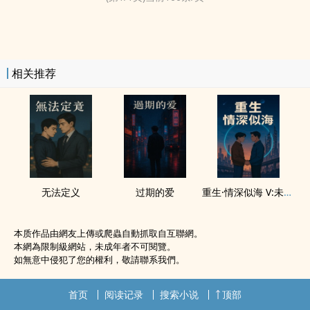
相关推荐
无法定义
过期的爱
重生·情深似海 V:未来之路
本质作品由網友上傳或爬蟲自動抓取自互聯網。
本網為限制級網站，未成年者不可閱覽。
如無意中侵犯了您的權利，敬請聯系我們。
首页
阅读记录
搜索小说
顶部