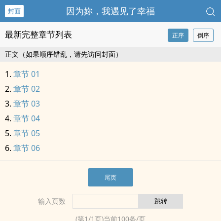
因为妳，我遇见了幸福
封面
最新完整章节列表
正序
倒序
正文（如果顺序错乱，请先访问封面）
章节 01
章节 02
章节 03
章节 04
章节 05
章节 06
尾页
输入页数
(第
1
/
1
页)当前
100
条/页