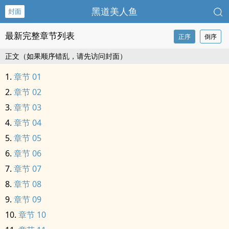
黑道美人鱼
封面
最新完整章节列表
正序
倒序
正文（如果顺序错乱，请先访问封面）
章节 01
章节 02
章节 03
章节 04
章节 05
章节 06
章节 07
章节 08
章节 09
章节 10