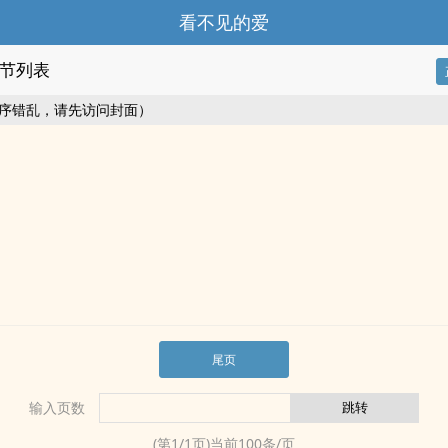
看不见的爱
节列表
序错乱，请先访问封面）
尾页
输入页数
(第
1
/
1
页)当前
100
条/页