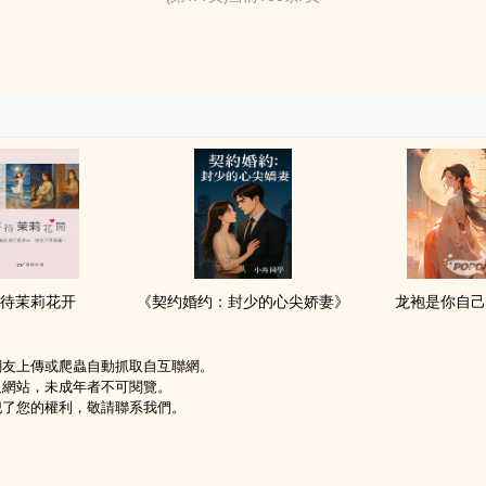
待茉莉花开
《契约婚约：封少的心尖娇妻》
龙袍是你自
網友上傳或爬蟲自動抓取自互聯網。
級網站，未成年者不可閱覽。
犯了您的權利，敬請聯系我們。