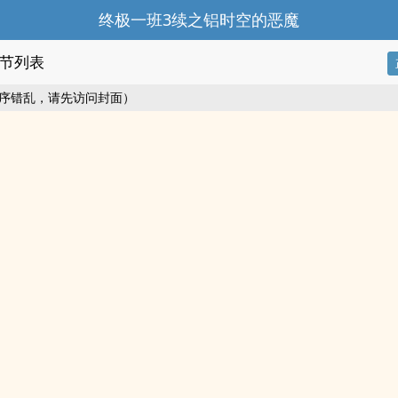
终极一班3续之铝时空的恶魔
节列表
序错乱，请先访问封面）