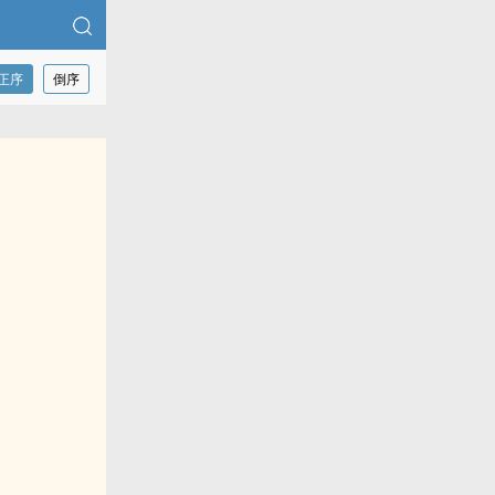
正序
倒序