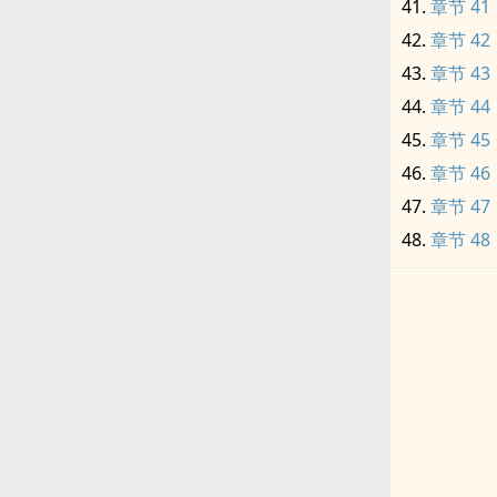
章节 41
章节 42
章节 43
章节 44
章节 45
章节 46
章节 47
章节 48