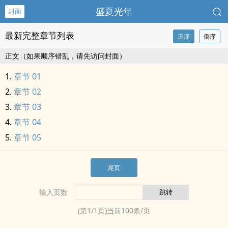
盛夏光年
封面
最新完整章节列表
正序
倒序
正文（如果顺序错乱，请先访问封面）
章节 01
章节 02
章节 03
章节 04
章节 05
尾页
输入页数
(第
1
/
1
页)当前
100
条/页