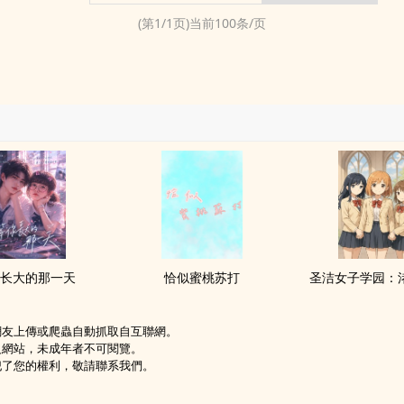
(第
1
/
1
页)当前
100
条/页
长大的那一天
恰似蜜桃苏打
圣洁女子学园：
網友上傳或爬蟲自動抓取自互聯網。
級網站，未成年者不可閱覽。
犯了您的權利，敬請聯系我們。