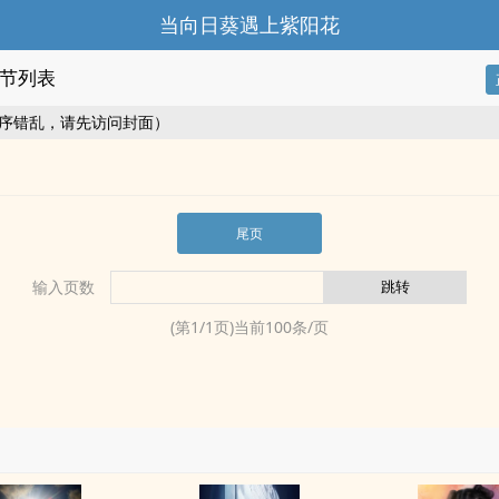
当向日葵遇上紫阳花
节列表
序错乱，请先访问封面）
尾页
输入页数
(第
1
/
1
页)当前
100
条/页