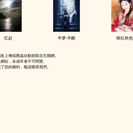
忆起
半梦‧半醒
映红秋
網友上傳或爬蟲自動抓取自互聯網。
級網站，未成年者不可閱覽。
犯了您的權利，敬請聯系我們。