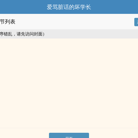
爱骂脏话的坏学长
节列表
序错乱，请先访问封面）