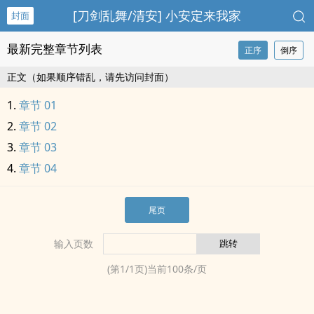
[刀剑乱舞/清安] 小安定来我家
封面
最新完整章节列表
正序
倒序
正文（如果顺序错乱，请先访问封面）
章节 01
章节 02
章节 03
章节 04
尾页
输入页数
(第
1
/
1
页)当前
100
条/页