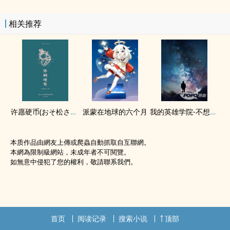
相关推荐
许愿硬币(おそ松さん‍‎同‎‌‌人‍‎‌)
派蒙在地球的六个月
我的英雄学院-不想成为英雄的英雄
本质作品由網友上傳或爬蟲自動抓取自互聯網。
本網為限制級網站，未成年者不可閱覽。
如無意中侵犯了您的權利，敬請聯系我們。
首页
阅读记录
搜索小说
顶部