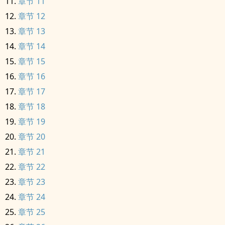
章节 11
章节 12
章节 13
章节 14
章节 15
章节 16
章节 17
章节 18
章节 19
章节 20
章节 21
章节 22
章节 23
章节 24
章节 25