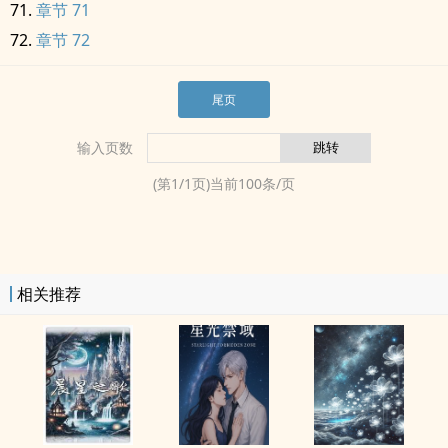
章节 71
章节 72
尾页
输入页数
(第
1
/
1
页)当前
100
条/页
相关推荐