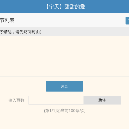
【宁天】甜甜的爱
节列表
序错乱，请先访问封面）
尾页
输入页数
(第
1
/
1
页)当前
100
条/页