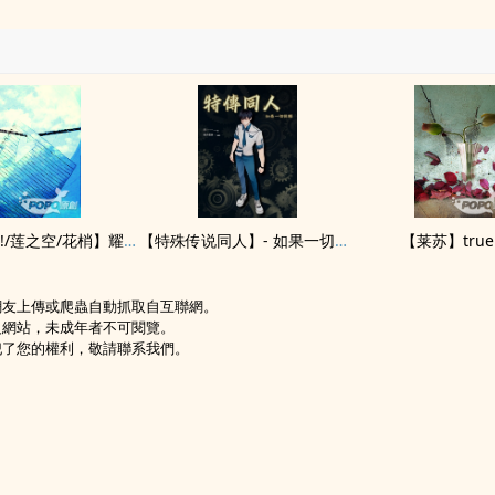
【LoveLive!/莲之空/花梢】耀夜的花帆ちゃん：肆意绽放(if花帆逃离莲之空)
【特殊传说‍‍‌同‌人‎】- 如果一切从头
【莱苏】true
網友上傳或爬蟲自動抓取自互聯網。
級網站，未成年者不可閱覽。
犯了您的權利，敬請聯系我們。