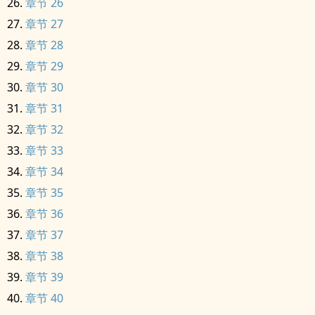
章节 26
章节 27
章节 28
章节 29
章节 30
章节 31
章节 32
章节 33
章节 34
章节 35
章节 36
章节 37
章节 38
章节 39
章节 40