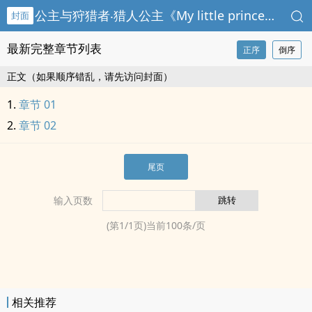
公主与狩猎者‧猎人公主《My little princess》线上试阅
封面
最新完整章节列表
正序
倒序
正文（如果顺序错乱，请先访问封面）
章节 01
章节 02
尾页
输入页数
(第
1
/
1
页)当前
100
条/页
相关推荐