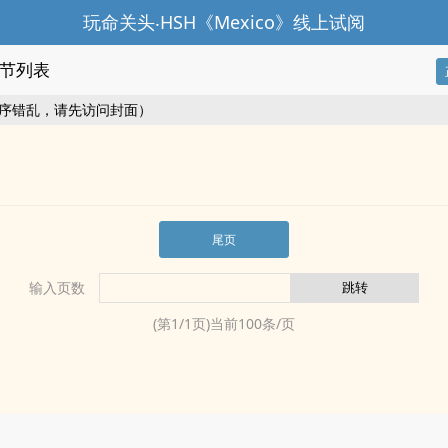
玩命关头‧HSH《Mexico》线上试阅
节列表
序错乱，请先访问封面）
尾页
输入页数
(第
1
/
1
页)当前
100
条/页