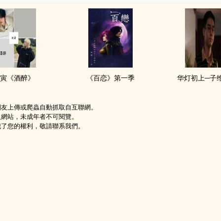
寅《酒醉》
《百恋》第一季
华灯初上─子
網友上傳或爬蟲自動抓取自互聯網。
級網站，未成年者不可閱覽。
犯了您的權利，敬請聯系我們。