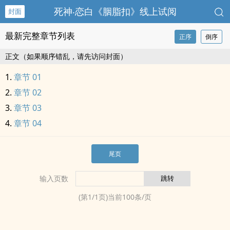
死神‧恋白《胭脂扣》线上试阅
封面
最新完整章节列表
正序
倒序
正文（如果顺序错乱，请先访问封面）
章节 01
章节 02
章节 03
章节 04
尾页
输入页数
(第
1
/
1
页)当前
100
条/页