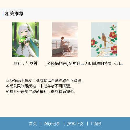
相关推荐
原神，与草神
[名侦探柯南]冬尽迎曦
刀剑乱舞H特集《刀の飨宴》﹙防雷目录﹚
本质作品由網友上傳或爬蟲自動抓取自互聯網。
本網為限制級網站，未成年者不可閱覽。
如無意中侵犯了您的權利，敬請聯系我們。
首页
阅读记录
搜索小说
顶部