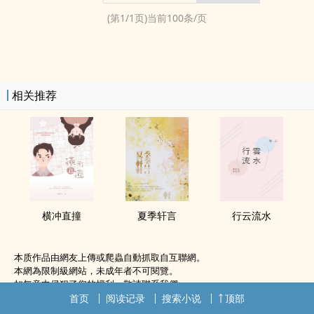
(第
1
/
1
页)当前
100
条/页
相关推荐
横冲直撞
夏季轩言
行云流水
本质作品由網友上傳或爬蟲自動抓取自互聯網。
本網為限制級網站，未成年者不可閱覽。
如無意中侵犯了您的權利，敬請聯系我們。
首页
阅读记录
搜索小说
顶部