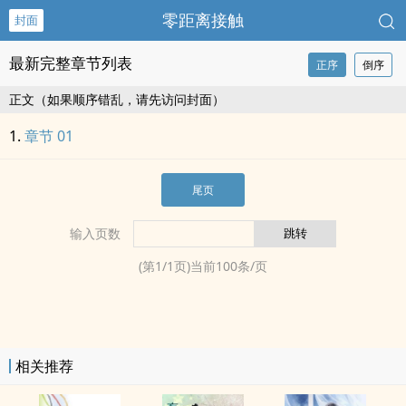
零距离接触
封面
最新完整章节列表
正序
倒序
正文（如果顺序错乱，请先访问封面）
章节 01
尾页
输入页数
(第
1
/
1
页)当前
100
条/页
相关推荐