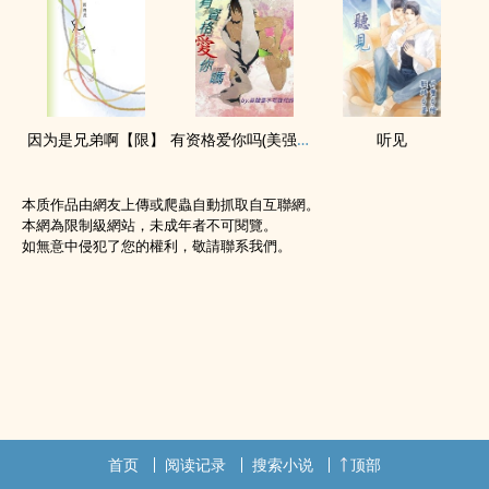
因为是兄弟啊【限】
有资格爱你吗(美强，流氓受，模特儿攻)
听见
本质作品由網友上傳或爬蟲自動抓取自互聯網。
本網為限制級網站，未成年者不可閱覽。
如無意中侵犯了您的權利，敬請聯系我們。
首页
阅读记录
搜索小说
顶部