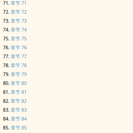
章节 71
章节 72
章节 73
章节 74
章节 75
章节 76
章节 77
章节 78
章节 79
章节 80
章节 81
章节 82
章节 83
章节 84
章节 85