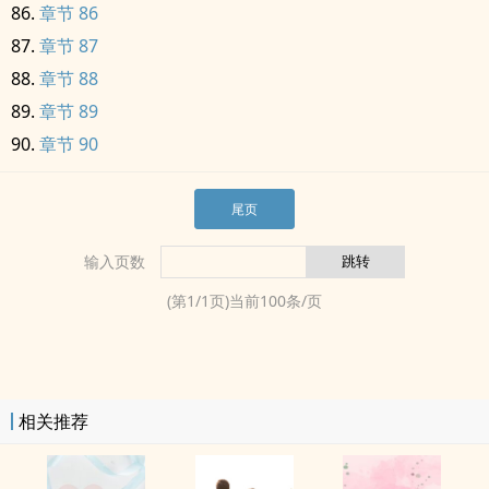
章节 86
章节 87
章节 88
章节 89
章节 90
尾页
输入页数
(第
1
/
1
页)当前
100
条/页
相关推荐