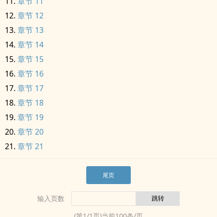
章节 11
章节 12
章节 13
章节 14
章节 15
章节 16
章节 17
章节 18
章节 19
章节 20
章节 21
尾页
输入页数
(第
1
/
1
页)当前
100
条/页