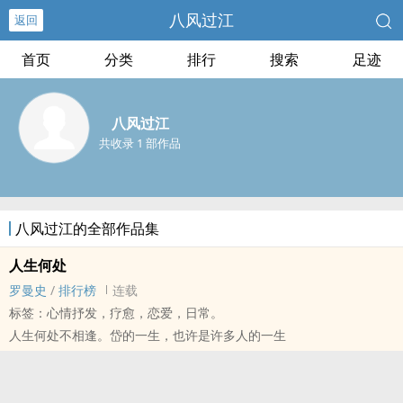
八风过江
返回
首页
分类
排行
搜索
足迹
八风过江
共收录 1 部作品
八风过江的全部作品集
人生何处
罗曼史
/
排行榜
连载
标签：心情抒发，疗愈，恋爱，日常。
人生何处不相逢。岱的一生，也许是许多人的一生