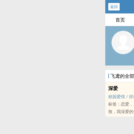
返回
首页
飞鸢的全
深爱
校园爱情
/
排
标签：恋爱，
致，我深爱的
如星屑一般渺
能够在宇宙亿
是何其幸运