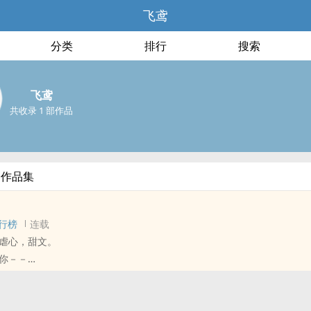
飞鸢
分类
排行
搜索
飞鸢
共收录 1 部作品
部作品集
行榜
连载
虐心，甜文。
你－－
小的我们
万分之一的机率中相遇相爱