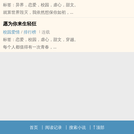
标签：异界，恋爱，校园，虐心，甜文。
她总跟别人说他们是朋友，但就像一直以来的那样，不会有人信任
就算世界毁灭，我依然想保你如初，
她。而其实他们也不是朋友，只是一个目光追随着一个身影的关系。
因为我生来，就是要为你而活。
他看向草地、天空，她看着他，从天色微亮到日暮西沈。
愿为你来生轻狂
「本大爷，可是来拯救你的悲惨人生的。」
不用有太多的理由，她喜欢看着他漂亮的侧脸，有时候她会猜他在想
校园爱情
/
排行榜
连载
倨傲像是帝王般的宣言。
什么，却在每一天一次次推翻自己太过天马行空的想像，太鄙俗的想
标签：恋爱，校园，虐心，甜文，穿越。
如果人之间真的有分阶级，那他散发出来的贵气，早在第一天就让人
像不可套入在他身上，所以他有时候是森林里可以跟动物沟通的王
每个人都值得有一次青春，
感觉到格格不入，几乎没有任何缺点的模样，连衣服的折角都干净完
子、从天下降落人间的天使，或许有天可以张开羽翼带着她一起离开
而我的青春是，遇见你。
美的仿佛不像人一般，初来乍到一个新环境，他却看起来没半分局
这个地方。
我用尽了一切只为了能和你再次遇见，
促，只是看来百般聊奈的细细瞇着眼。
他是她的寄托，说不清的点点星光。
所以你愿不愿意，爱我一次？
「扬皙，又见面了。」他的语音低微，连语调都像瓮酒，细致好听。
「你为什么每天都来这里？」
「你可知道，光是这样看着你，对你的爱，似乎就要让我抓狂。」
「你认识我？」扬皙不可置信的开口问。
「练习不哭泣。」
《国风·周南·关雎》：「求之不得，寤寐思服。悠哉悠哉，辗转反
他玩弄着扬皙桌上的橡皮擦，反复往上丢又自己把它接了下来，「不
------------------------------------------------------------------------------
侧。」
认识。」
2021.08.09
江烈从来不读诗经，却唯独记得这句，因为他想起了叶予静。
「你骗人，不然你怎么会知道我的名字？」
书封感谢才女 夏沫 and 一起看星星❤️
每次看到你沈静美好的模样，每天挣扎着想要撕裂你的我，似乎只是
「恩对啊，我骗人。」黑月无所谓的开口，后来又坏心眼的补了句。
会轮流放上
在困兽之斗。
「过了这么多年，你果然就是个蠢蛋。」
你美好的让我想要让我恬不知耻地想靠近，
他笑的灿烂，就像罂粟花，非常危险。
首页
阅读记录
搜索小说
顶部
生平第一次，想要用尽一切，不择手段的让你的笑容只归我所有。
自己平凡的校园生活被这个像猫一样的男子打乱，强势的占据了她的