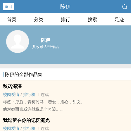
陈伊
返回
首页
分类
排行
搜索
足迹
陈伊
共收录 3 部作品
陈伊的全部作品集
秋诺深深
校园爱情
/
排行榜
连载
标签：疗愈，青梅竹马，恋爱，虐心，甜文。
他对她而言或许就像是个奇迹。
湛蓝色的眼睛、细软的浅棕色发丝、细弱的身影站在草原中央，风一
我逗留在你的记忆流光
吹过好像有点点星光从他身上流泄，他就像她小小世界里的光亮，难
校园爱情
/
排行榜
连载
以解释、稍纵即逝。