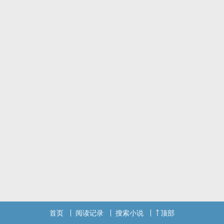
他追逐着她的步伐踏入了法律的殿堂，
却没想到还没来得及熟识她便人间蒸发，遍寻不着。
再次遇见她时，
她那过往洁白绚烂的双翼却已满目疮痍，
是否，
他能像过去的她，拯救她？
是否，
他能让她重拾过去那般的耀眼？
顾安杰－铁腕律师，执着忠诚，偶尔带点无赖。
陆清浅－两性作家，社交恐惧，本性认真正直。
同样有着「过去」的两人，又会交织出怎样的火花呢？
＜独蝎杂言＞
这篇文，有黑暗、有搞笑，也有淡淡的甜，
虽然会牵扯一点现实社会的议题（真的只有一点点
主轴还是一篇清清淡淡的爱情小说
大家轻松看就好，
犹豫了很久，还是开坑了，希望赶得完ｗｗｗ
首页
阅读记录
搜索小说
顶部