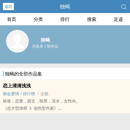
独蝎
返回
首页
分类
排行
搜索
足迹
独蝎
共收录 1 部作品
独蝎的全部作品集
恋上清清浅浅
都会爱情
/
排行榜
连载
标签：恋爱，甜文，暗黑，清水，女性向。
《忠犬型律师 Ｘ 创伤型作家》
父亲遇害后他与母亲两人的生活顿时陷入了混乱，
但社会的舆论、网友的臆测却没有因此而善待他们，
就在这时，其中一则留言却让他确定了未来的方向。