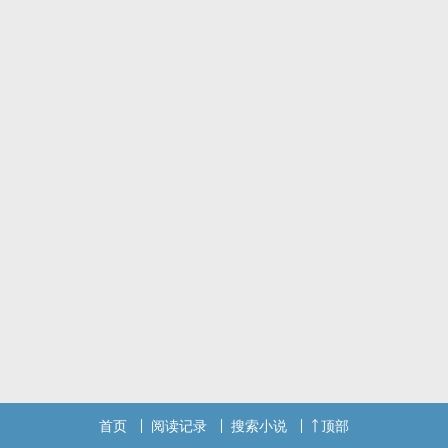
「I...I am fine thank you,and you？」
「台湾人？」
在被淘汰自己的面试官羞辱的同时，自己竟然被王韵恩雇用了？！
她是身价千万美金、亚洲声量最高的综合格斗选手？！
自己的工作竟然是睡觉？！
随后认识如同哥哥一般对待自己的任行瑜还有说话带刺的吴享玲，她
的生活，有了彻底的转变！随着一场场的比赛，自己也逐渐沉沦在这
样的温柔当中，但也发掘出在王韵恩心中，抛弃一切换到的格斗之
路。
「她从来不是为了自己，而是那些在身上理所当然的期待…」
天赋加上努力，再舍弃爱情、友情…她为了格斗不顾一切，但在江云
薇面前，只不过是个爱撒娇的妹妹。
「任务开始，韵恩现在陷入赌气状态，请问要使用下列何种处置？」
一：抱抱
二：紧紧的抱我
三：一加二
奔三高学历姐姐X青春格斗派小猎犬
首页
阅读记录
搜索小说
顶部