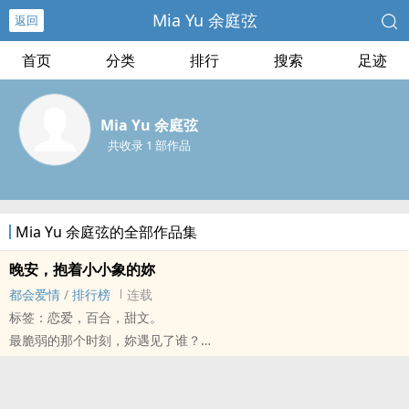
Mia Yu 余庭弦
返回
首页
分类
排行
搜索
足迹
Mia Yu 余庭弦
共收录 1 部作品
Mia Yu 余庭弦的全部作品集
晚安，抱着小小象的妳
都会爱情
/
排行榜
连载
标签：恋爱，百合，甜文。
最脆弱的那个时刻，妳遇见了谁？
没有存款拜托教授走后门却发现后门被人捷足先登的江云薇，在那个
雪地里一头撞上了王韵恩。
「Are you OK？」