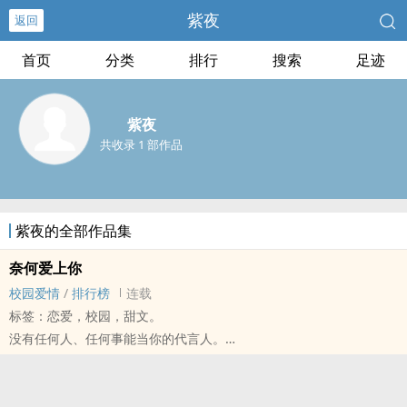
紫夜
返回
首页
分类
排行
搜索
足迹
紫夜
共收录 1 部作品
紫夜的全部作品集
奈何爱上你
校园爱情
/
排行榜
连载
标签：恋爱，校园，甜文。
没有任何人、任何事能当你的代言人。
唯有自己的实力才能够为你说话。
她刻苦的努力加上坚信自己信念，最终终于超越了他人甚至突破了自
己。