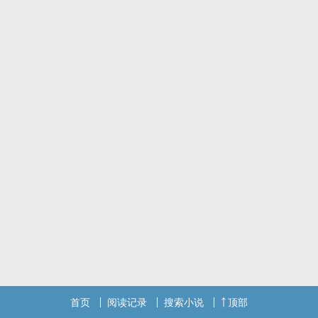
勤勉迟钝的服装设计大学生X霸道总裁
文案一:
「我说，你是真的喜欢我吗?」正在画服装设计稿的孟江烟擡起头问着
席彦枫
「当然不是喜欢你啊!而是爱上你!」席彦枫放下手边的工作，深情款款
地看着梦江烟
「为什么呢?为什么会是我呢?」
「没有为什么，谁叫我就是栽在了你的身上爱上了你! 或许，我与你相
遇就是命中注定!」
文案二:
本次国际服装设计赛的冠军得主是----孟江烟小姐!
请孟江烟小姐上台领奖!
我擡头看了看一旁的彦枫，他摸了摸我的头「去吧!这是属于你的，你
已经证明了你的 实力安心地拿吧!」
我笑着点了点头，我终于爬上顶端了......
首页
阅读记录
搜索小说
顶部