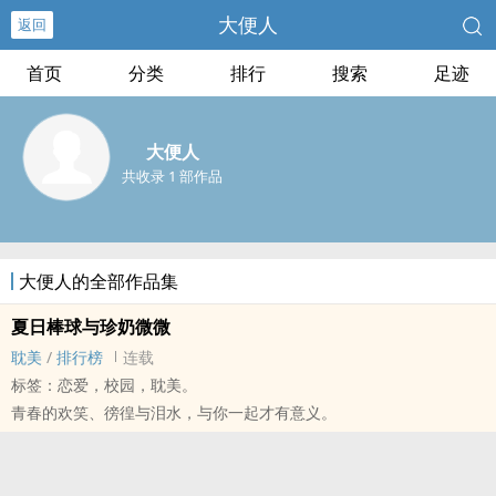
大便人
返回
首页
分类
排行
搜索
足迹
大便人
共收录 1 部作品
大便人的全部作品集
夏日棒球与珍奶微微
‎‍‍耽‎‌‍美‍‎
/
排行榜
连载
标签：恋爱，校园，‎‍‍耽‎‌‍美‍‎。
青春的欢笑、徬徨与泪水，与你一起才有意义。