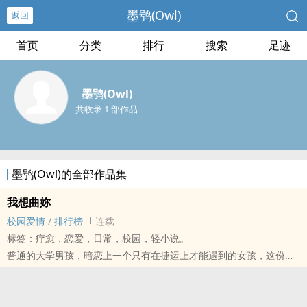
墨鸮(Owl)
返回
首页
分类
排行
搜索
足迹
墨鸮(Owl)
共收录 1 部作品
墨鸮(Owl)的全部作品集
我想曲妳
校园爱情
/
排行榜
连载
标签：疗愈，恋爱，日常，校园，轻小说。
普通的大学男孩，暗恋上一个只有在捷运上才能遇到的女孩，这份感
情能否开花结果呢?