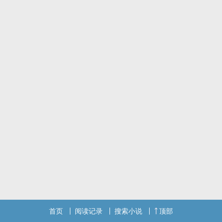
但命运却巧妙的将她带到 蒋柏汉 身边
蒋柏汉 生在中国.年轻有为的企业家
冷漠寡言. 外型俊秀严肃. 让人难以靠近
一个来自台湾的女孩. 莫名的闯入他的世界. 搅乱他思绪
明明抗拒爱情的人.却不自觉得身陷其中......
首页
阅读记录
搜索小说
顶部