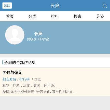
长廊
返回
首页
分类
排行
搜索
足迹
长廊
共收录 1 部作品
长廊的全部作品集
面包与偏见
都会爱情
/
排行榜
连载
标签：疗愈，甜文，异国，轻小说。
爱情.无关乎成长环境. 语言文化. 甚至性别差异
它是世上无解的迷魂药
生在台湾的孙筱晴 个性开朗从小怀着面包魂
梦想成为面包师傅而努力. 又为了家计中断了梦想