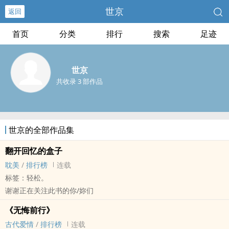
世京
返回
首页
分类
排行
搜索
足迹
世京
共收录 3 部作品
世京的全部作品集
翻开回忆的盒子
‍耽‎‌美‍‌
/
排行榜
连载
标签：轻松。
谢谢正在关注此书的你/妳们
《无悔前行》
古代爱情
/
排行榜
连载