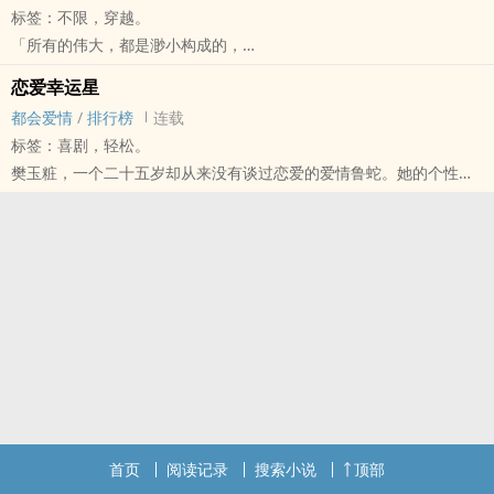
标签：不限，穿越。
「所有的伟大，都是渺小构成的，
我们虽然对于这个世界来说，非常的渺小，
恋爱幸运星
可是我们不弱小，我们是很强大的。」- 傅如乔
都会爱情
/
排行榜
连载
▍本书简介
标签：喜剧，轻松。
纪朵拉是一名在杂志社上班的平凡上班族，她的人生自从大学时就衰
樊玉粧，一个二十五岁却从来没有谈过恋爱的爱情鲁蛇。她的个性有
运不断，首先是被渣‎‎‍男‌‌男‍‌友无情劈腿，接着毕业后在职场上工作表现
一点油条、有一点自恋、还有一点三观不正，但在爱情面前却又是胆
也毫无起色，还频频受到前男友小三骚扰及刺激，某天一场交通意外
小懦弱。某天，她偶然发现她身上背负着一个天大的诅咒，唯有在期
让她穿越到了清朝，她竟又成了一名废柴宫女，她在心中不断呐喊，
限内找出自己的真命天子，她才能够继续活命。究竟，她是否能化险
她悲剧般的人生何时才会开始好转呀？究竟她又能否全身而退呢?
为夷呢？
▍一段话介绍主角
作者的话
纪朵拉/微祉 — 所以她发誓、她绝对要改变！变成一个让别人无法瞧
✧只有在这里连载，其余皆为盗文。剧情如有雷同，纯属虚构。
不起的人！她绝不要变回那个人人都可欺负的胖朵拉！现在她的人生
✧欢迎各位读者浮出水面与作者聊天，如能收书或赠珠什么的，更是
就只能接受「瘦」与「美」这两个形容词。
感激涕零。
玉克墨·成风 — 他的脸小而俊俏，肤色像是被晨阳晒过的小麦颜色，
✧封面由天天吃甜甜制作。
鼻子挺拔有如山峰的侧岭，感觉轻轻一碰便会划出伤来，眉宇之间凛
然英气难以隐藏，下巴的曲线完美，再搭配他那乍看超过一米九的身
首页
阅读记录
搜索小说
顶部
高、倒三角的身躯，整个人应该有十头身。原来在清朝这样的古代不