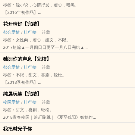
标签：轻小说，心情抒发，虐心，暗黑。
IG：infinite_namnam
【2016年初作品】
（结局稍有更动，站上连载不会重新放上，当作两个结局）
同期的实习生，周逸光不明白为何蓝羽恩能够比他更早出道？
在没有你的世界蓦然回首，不论时光如何流转，
花开晴好【完结】
对她而言，一切像是唾手可得
我都能听见你的声息，
都会爱情
/
排行榜
连载
对他而言，一切如此得来不易
但是，我同样明白是咫尺天涯的梦境。
标签：女性向，虐心，甜文，不限。
这一切，和她身边的关佑威有关连吗?
2017短篇▲一月四日日更至一月八日完结▲
忌妒，爱恨情仇，还没登上他下一部作品之前，
书封▲蔚海宝鼻代制▲图侵即撤▲很美很虐的紫色▲
已经在底下刮起旋风...
独拥你的声息【完结】
标签：摄影师｜刑警｜青梅竹马｜…
-----------------------------------------------------------------------------
都会爱情
/
排行榜
连载
花开晴好，花落无声。
封面● 感谢婩婩 精心设计
标签：不限，甜文，喜剧，轻松。
终究，君问归期未有期。
OST
【2018季初作品】
陌上花开，可缓缓归已。
○男生你听得到吗 주영
标签：摄影师｜大学生｜酸涩｜吵吵闹闹｜
她会用往后的所有日子等待。
纯属玩笑【完结】
○羽恩请别这样 어쿠스틱 콜라보
封面雨女制作，图侵权即撤
等待回忆中的他、爱情中的他、也许不会再出现的他。
校园爱情
/
排行榜
连载
------------------------------------------------------------------------------
----------------------------------------------------
尽管思念浸入每一分漫淌的时光，多是酸涩的，甜蜜都像会划伤眼睛
标签：甜文，喜剧，轻松。
我的心意你不知道吧
（ 已完稿，可安心入坑 ）
的灼烫
2018青春校园｜追赶跑跳｜《夏至残阳》姊妹作
我痛苦的心
▲星期二、四、六 日7：00更新▲
她仍然舍不得忘。
标签：傻白甜、学生自治会、夏夏cp
我的整颗心
▲2018/3/8商周出版：金石堂
我把时光予你
生命是必须向前的直线，
更新时间：日更，早上八点（星期三、六双更，晚上五点）
我的心快要崩溃了
博客来