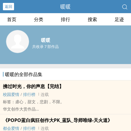
暖暖
返回
首页
分类
排行
搜索
足迹
暖暖
共收录 7 部作品
暖暖的全部作品集
拂过时光，你的声息【完结】
校园爱情
/
排行榜
连载
标签：虐心，甜文，悲剧，不限。
华文创作大赏作品
▲日更▲书封婩婩赠送，图侵即撤▲
《‎‍‌P‌O‎‌‍P‎O‎‌蓝白疯狂创作大PK_蓝队_导师唯绿-天火道》
11/09由商周出版社出版：博客来
都会爱情
/
排行榜
连载
金石堂