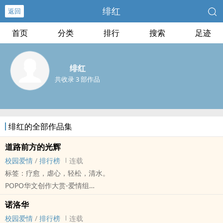
绯红
返回
首页
分类
排行
搜索
足迹
绯红
共收录 3 部作品
绯红的全部作品集
道路前方的光辉
校园爱情
/
排行榜
连载
标签：疗愈，虐心，轻松，清水。
POPO华文创作大赏-爱情组
不太有自信的她，偶尔擡起头时总能看见在电视节目上活跃的他。
诺洛华
垂头丧气的时候，总是能被他那温柔的笑意给拯救。
校园爱情
/
排行榜
连载
他是电视上火红的演员；她是不怎么起眼的一介高中生。