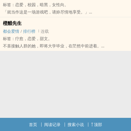
标签：恋爱，校园，暗黑，女性向。
她本不相信奇迹，然而在某一天，她遇见了他。
「就当作这是一场游戏吧，请妳尽情地享受。」
不再只是隔着电视萤幕的距离，他就站在她的面前，朝她露出温柔的
冒失误闯禁忌的少女、脾气暴躁的直属学长、总是看不透思绪的好好
笑容。
橙醋先生
先生，组成了这场游戏的开端。
当她对不安的未来感到恐惧时，有他告诉她：这个世界并不可怕。
都会爱情
/
排行榜
连载
卡莉在高中毕业旅行和同伴走丢，没想到遇人陷害，等她醒来时迎接
在她人生的道路上，总是能看见前方有他鼓励着她。
标签：疗愈，恋爱，甜文。
她的却是吸血鬼学院。
如同散发着美丽光辉的星星，指引着她继续在人生这条路上往前。
不喜接触人群的她，即将大学毕业，在茫然中前进着。
莫名其妙地当了吸血鬼的同学，但她可是人类啊！
但总是看着那片星空，她竟生出了一种想要独占那颗星星的感觉。
却在这个时间点，遇见了喜爱橙醋的他。
为了早日回归人类世界，她隐瞒身分伺机而动，然而这个秘密却被一
这到底是什么样的心情呢？
这是她第一次对现实世界的人事物这么在意。
位学长给知道了，甚至也被其他吸血鬼发现。
想忘，却在不经意之间想起那深邃的黑色眼眸。
「让我吸妳的血，顺便赶走那些觊觎妳的吸血鬼，一举两得，没什么
渐渐地，她想更认识他。
好犹豫的吧？」
渐渐地，她也发现了，为什么他会喜欢上橙醋的原因...
复上肩颈的冰凉唇瓣，尖锐的獠牙逼近着她，催促着她作出决定。
回家的路日渐艰难，一切都像是乱了套，就连情感也不受控制地蔓
延。
她真的能够身心安全地回去吗？
#吸血鬼 #爱情
首页
阅读记录
搜索小说
顶部