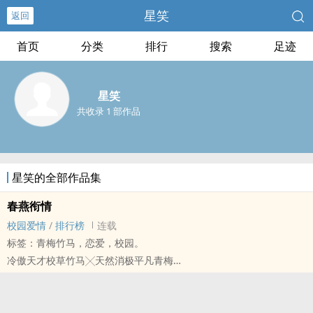
星笑
返回
首页
分类
排行
搜索
足迹
星笑
共收录 1 部作品
星笑的全部作品集
春燕衔情
校园爱情
/
排行榜
连载
标签：青梅竹马，恋爱，校园。
冷傲天才校草竹马╳天然消极平凡青梅
破镜重圆的爱情故事，外表覆着一层薄薄的酸，实际上本质甜文。
普通且平凡的大学少女夏清秋有一个校草竹马，竹马才华洋溢、俊美
无俦，偏偏脾气糟糕，不是冷言冷语的让人滚，就是不阴不阳的嘲讽