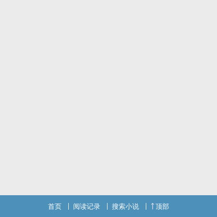
人。
年幼的她觉得竹马无所不能，每天都当起他的小尾巴黏呼呼地纠缠。
长大后却被竹马喜怒无常的态度所伤，只能远远凝视他，品尝相思的
苦。
无言独上西楼，月如钩。寂寞梧桐深院锁清秋。
剪不断，理还乱，是离愁。别是一般滋味在心头。
-------李煜《相见欢·无言独上西楼》
原以为渐行渐远的他们最终会天各一方，两不相干，夏清秋却在520
那天收到一封来自竹马的告白信，将她风平浪静的生活激起巨大的浪
潮。
过去的两小无猜、如今的形同陌路，在竹马伸出手的那一刻冰块溶
解，两人似乎变回往日的亲密，却又比过往新增了几分的甜。
首页
阅读记录
搜索小说
顶部