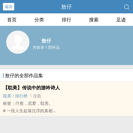
敖仔
返回
首页
分类
排行
搜索
足迹
敖仔
共收录 1 部作品
敖仔的全部作品集
【‎耽‍美‎‎】传说中的游吟诗人
‎耽‍美‎‎
/
排行榜
连载
标签：疗愈，恋爱，‎耽‍美‎‎。
# 一段人生起落沉浮的真相
# 揭开了当年为世不容的爱
#超级巨星在台湾查无此人？
#揭开偶像多年的神秘面纱！