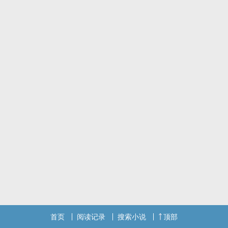
九十年代初出现了一名叫“游吟诗人”的台湾传奇歌手，当年他发行的
中文专辑“摩登时代”和马来专辑“Ｍｉｍｐｉ" 在马来西亚获得了极大
的反响。
游吟诗人的歌曲在马来西亚传遍大街小巷，专辑销量和知名度在当地
至今无人超越。但这个超级巨星却是个神龙见首不见尾的存在，歌迷
除了知道游吟诗人来自台湾之外，对他的一切都不了解，更诡异的是
在马来西亚的超级巨星却在台湾查无此人。
马来西亚的早餐店老板贺康乐和台湾的音乐记者尤津决定要揭开偶像
多年来神秘的面纱，没想到的是这段寻人旅途却立刻蒙上了吊诡的迷
雾，看似人为的操作让他们的调查处处碰壁，在两人的不懈努力下，
那些不为人知的过往渐渐浮上了台面。。。
首页
阅读记录
搜索小说
顶部