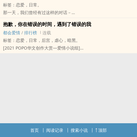
标签：恋爱，日常。
想念，在那动念的瞬间，
那一天，我们曾经有过这样的对话－
两条互相想念的灵魂，就注定有了互相拥抱的命运...
「那我们没有见面的这几天，你…有感觉到寂寞吗？」
抱歉，你在错误的时间，遇到了错误的我
「嗯…连芳晨，妳很过份，因为妳，我居然学会了"寂寞"...」
都会爱情
/
排行榜
连载
在我到目前为止、不过存在了一年又多几天的生命中，这是最令我印
标签：恋爱，日常，后宫，虐心，暗黑。
象深刻的一段对话。
[2021 ‌‎‍P‎O‎P‌‌‍O‌华文创作大赏—爱情小说组]
我爱着妳，却又爱着他，这样子的自己、是否显得贪心了些？
【抱歉，你在错误的时间，遇到了错误的我】
而这是一个爱情故事，或者该说是两个并行不悖地同时进行中的爱情
这是一个"纯属虚构，如有雷同，纯属巧合"的"这个国家"中，一个叫
故事，但虐心的成份…却意外地少之又少，还请各位看倌、可以安心
做许暮生的平凡小咖百姓(?)，如何在人生中和一个又一个女人相遇、
服用完本文来打发时间喔！
然后面临到了一个又一个选择的故事—
「然后，不管你最后选了谁，都记得带她来看看妈妈，还有...顺便带
一束我喜欢的香水百合过来...之后，你爸爸...就拜托你和阿长了，知
道吗?」
在梦中，许暮生他妈妈所说过的这一段话，如今，却成了预言一般地
等着许暮生做出的选择。
但选择的好与坏、对与错，真的有一定的答案吗?也许，他妈妈看到了
首页
阅读记录
搜索小说
顶部
自己儿子的选择之后，可能会指着她儿子的鼻子大骂一顿?也有可能给