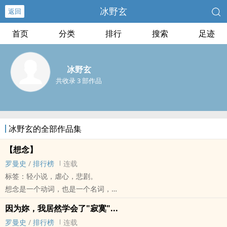
冰野玄
返回
首页
分类
排行
搜索
足迹
冰野玄
共收录 3 部作品
冰野玄的全部作品集
【想念】
罗曼史
/
排行榜
连载
标签：轻小说，虐心，悲剧。
想念是一个动词，也是一个名词，
在遇上某个人的时候，
因为妳，我居然学会了"寂寞"...
我们就注定为了他或她，而有了想念的动机--
罗曼史
/
排行榜
连载
不管是一秒钟，一分钟，一天或是一年，还是一辈子，