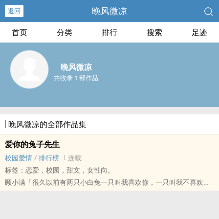
晚风微凉
返回
首页
分类
排行
搜索
足迹
晚风微凉
共收录 1 部作品
晚风微凉的全部作品集
爱你的兔子先生
校园爱情
/
排行榜
连载
标签：恋爱，校园，甜文，女性向。
顾小满「很久以前有两只小白兔一只叫我喜欢你，一只叫我不喜欢
你，但有一天我不喜欢你死了，那剩下的哪只兔子叫什么？」
燕立夏「我爱你，这样可否？」
没有叫我爱你的兔子，可是有一个爱妳的我。