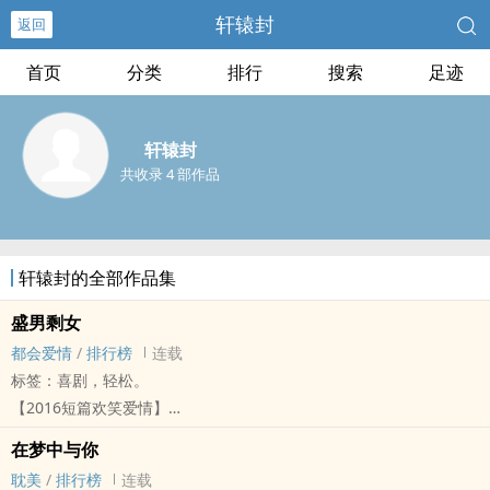
轩辕封
返回
首页
分类
排行
搜索
足迹
轩辕封
共收录 4 部作品
轩辕封的全部作品集
盛男剩女
都会爱情
/
排行榜
连载
标签：喜剧，轻松。
【2016短篇欢笑爱情】
「为什么他注定要当盛男，
在梦中与你
而我就天生要当剩女？」
‌‍耽‍美‍‍‌
/
排行榜
连载
*参加‍P‎‌O‍‌P‍‎O‍‌‎林语堂文学奖