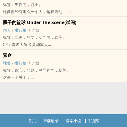
标签：男性向，‌‍耽‍美‍‍‌。
我不懂，为什么温柔可爱的人会没人爱？
好像曾经有那么一个人，这样叫他……
「男人只看妳身材。」
一声一声的呼唤，
「你一天不嘴我是会死哦？」
黑子的篮球-Under The Scene(试阅)
勾动藏在他心中最深处的喜欢
*外加番外篇【一切都是命中注定】
‎‍同‍人‌‎‍
/
排行榜
连载
那个人向着光所以看不清他的脸…但是好温柔好温柔……
每周二、四、六定期更新
标签：二创，甜文，女性向，‌‍耽‍美‍‍‌。
羽翅说：
已于2016/07/26全文完结
CP：青峰大辉 X 黄濑凉太
本书定期更新哦！
首次播出：疯封广播电台
R18有
每周二、四、六，从2/9日开始
索命
点我收听：
*内文含有些许路人X黄濑，请自行避雷*
同时，推荐一本BL小说《神啊！给我一点BL吧》
‌‍耽‍美‍‍‌
/
排行榜
连载
/notes/6750736
目录：
本书有尽量减少限制级内容的量，
标签：虐心，悲剧，灵异神怪，‌‍耽‍美‍‍‌。
-------------------------封说------------------------
黄濑Scene
但是第四章(下)和第五章(上)还是有一点
这是一个关于，
好吧，这文案真的很烂......
青峰Scene
不喜欢的人可以跳过哦！
失去与珍惜、
但拜托大家不要看文案烂就嫌弃它啊！
Extra Scene 1
欢迎大家到我和劭劭的粉专拜访，
懊悔与救赎、
它的内在充满了满满的爱(？
Extra Scene 2
顺便帮忙我们按个赞
及，
书封 自制
本书准备参加CWT55！！有兴趣者请不要错过！！
谢谢你们(飞吻(被揍
懦弱与勇敢， 的故事。
图片出处是GOOGLE上，韩剧急诊男女
预购连结：/WTuaZGMuFu3dru4a6
另外另外~
他有一个不愿面对的恶梦，但是这场恶梦却盘旋在他夜里多年。
因为除了这张真的找不到更符合本文的图啊......
如果本书达十人收藏加一篇番外：小希的视角
有一天，他的恶梦化为真实，出现在他面前。
若有侵权麻烦请一定要告诉本封><
首页
阅读记录
搜索小说
顶部
如果本书达二十人收藏加第二篇番外：古时候的小希的视角
搭配歌曲：Follow The Graph - OLDCODEX