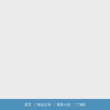
第一次见面就说对男生没兴趣。
却仍然有男生喜欢。
你/妳伤心过吗?知道伤心过后的自己是怎么样的吗?
其实我自己也不知道呢，但只知道我已经不是自己原本的样子了。
我应该谢谢他们，毕竟没有他们，我或许也学不会成长，学不会什么
叫自我保护。
我也从来没想过再度打开心扉后的结局是什么，只知道或许可以再相
信这个世界一次，又或者再失望一次。
如果在你眼前出现一个让你着迷，另一个让你安心的两种人，你们会
选择谁呢?
​​​​​封圣祁他能轻易把我看透!他好像知道我很多秘密，但时不时的温柔让
我动摇了。
柯麒灏你的温柔我知道，所以你说我们是不是很像。
恶趣味男孩X疗伤期女孩X温柔治愈男孩
你觉得谁是拯救她的王子呢?
首页
阅读记录
搜索小说
顶部