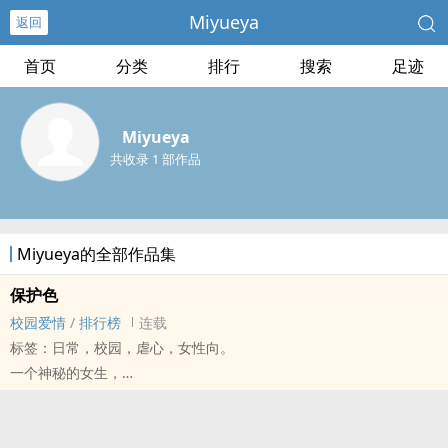
Miyueya
返回
首页
分类
排行
搜索
足迹
Miyueya
共收录 1 部作品
Miyueya的全部作品集
保护色
校园爱情
/
排行榜
连载
标签：日常，校园，虐心，女性向。
一个神秘的女生，
每天都戴口罩，双手手腕上都有着护腕，
你觉得是为什么?
你有想过这样子的女生，